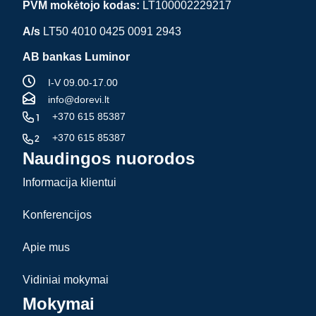
PVM mokėtojo kodas:
LT100002229217
A/s
LT50 4010 0425 0091 2943
AB bankas Luminor
I-V 09.00-17.00
info@dorevi.lt
+370 615 85387
+370 615 85387
Naudingos nuorodos
Informacija klientui
Konferencijos
Apie mus
Vidiniai mokymai
Mokymai