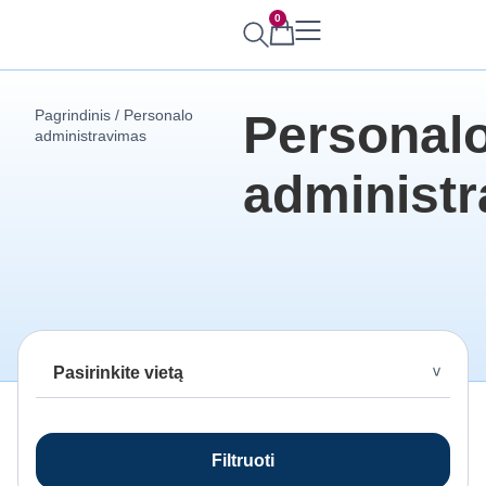
0
Pagrindinis
/ Personalo
Personal
administravimas
administ
Filtruoti