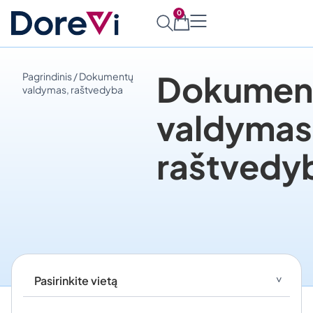
0
Dokumen
Pagrindinis
/ Dokumentų
valdymas, raštvedyba
valdymas
raštvedy