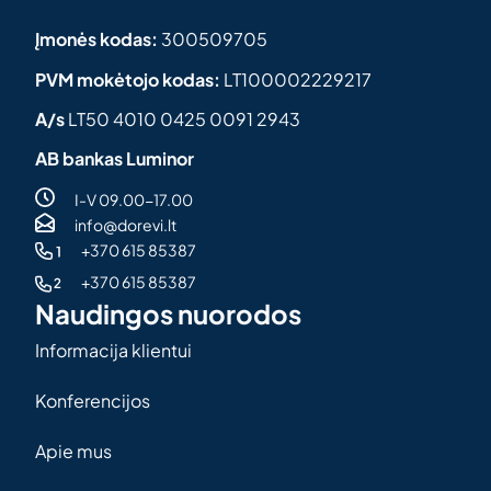
Įmonės kodas:
300509705
PVM mokėtojo kodas:
LT100002229217
A/s
LT50 4010 0425 0091 2943
AB bankas Luminor
I-V 09.00-17.00
info@dorevi.lt
+370 615 85387
+370 615 85387
Naudingos nuorodos
Informacija klientui
Konferencijos
Apie mus