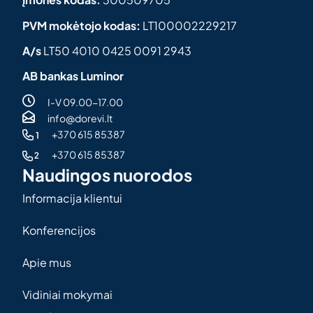
PVM mokėtojo kodas:
LT100002229217
A/s
LT50 4010 0425 0091 2943
AB bankas Luminor
I-V 09.00-17.00
info@dorevi.lt
+370 615 85387
+370 615 85387
Naudingos nuorodos
Informacija klientui
Konferencijos
Apie mus
Vidiniai mokymai