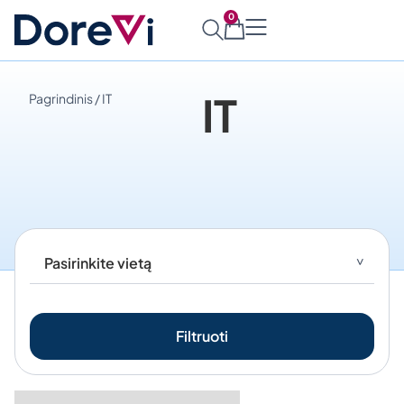
0
IT
Pagrindinis
/ IT
Filtruoti