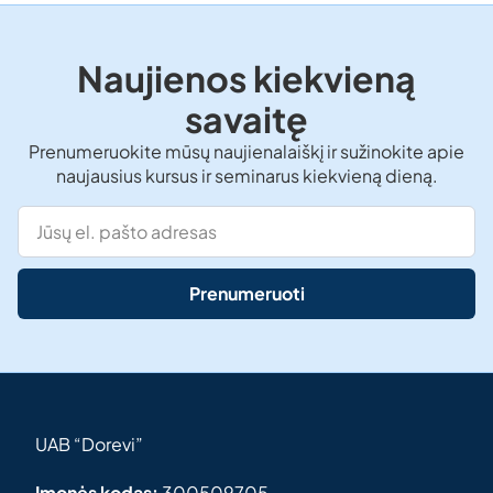
Naujienos kiekvieną
savaitę
Prenumeruokite mūsų naujienalaiškį ir sužinokite apie
naujausius kursus ir seminarus kiekvieną dieną.
Prenumeruoti
UAB “Dorevi”
Įmonės kodas:
300509705