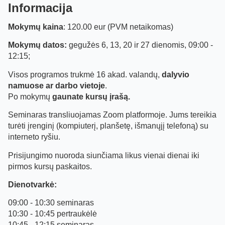
Informacija
Mokymų kaina
: 120.00 eur (PVM netaikomas)
Mokymų datos:
gegužės 6, 13, 20 ir 27 dienomis, 09:00 -
12:15;
Visos programos trukmė 16 akad. valandų,
dalyvio
namuose ar darbo vietoje
.
Po mokymų
gaunate kursų įrašą.
Seminaras transliuojamas Zoom platformoje. Jums tereikia
turėti įrenginį (kompiuterį, planšetę, išmanųjį telefoną) su
interneto ryšiu.
Prisijungimo nuoroda siunčiama likus vienai dienai iki
pirmos kursų paskaitos.
Dienotvarkė:
09:00 - 10:30 seminaras
10:30 - 10:45 pertraukėlė
10:45 - 12:15 seminaras