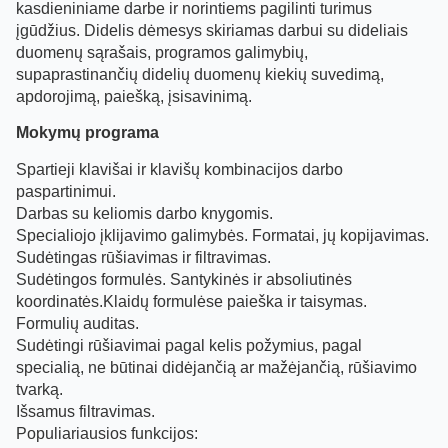
kasdieniniame darbe ir norintiems pagilinti turimus
įgūdžius. Didelis dėmesys skiriamas darbui su dideliais
duomenų sąrašais, programos galimybių,
supaprastinančių didelių duomenų kiekių suvedimą,
apdorojimą, paiešką, įsisavinimą.
Mokymų programa
Spartieji klavišai ir klavišų kombinacijos darbo
paspartinimui.
Darbas su keliomis darbo knygomis.
Specialiojo įklijavimo galimybės. Formatai, jų kopijavimas.
Sudėtingas rūšiavimas ir filtravimas.
Sudėtingos formulės. Santykinės ir absoliutinės
koordinatės.Klaidų formulėse paieška ir taisymas.
Formulių auditas.
Sudėtingi rūšiavimai pagal kelis požymius, pagal
specialią, ne būtinai didėjančią ar mažėjančią, rūšiavimo
tvarką.
Išsamus filtravimas.
Populiariausios funkcijos: