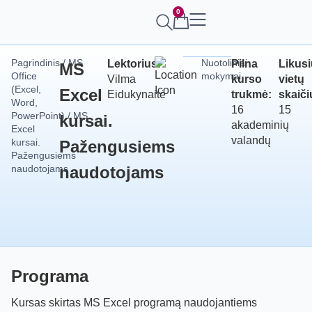
0
Pagrindinis
/
MS
Nuotoliniai
Lektorius:
Pilna
Likus
MS
Office
mokymai
Vilma
kurso
vietų
(Excel,
Excel
Eidukynaitė
trukmė:
skaiči
Word,
16
15
PowerPoint)
/ MS
kursai.
akademinių
Excel
valandų
kursai.
Pažengusiems
Pažengusiems
naudotojams
naudotojams
Programa
Kursas skirtas MS Excel programą naudojantiems