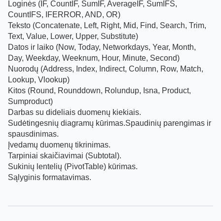
Loginės (IF, CountIF, SumIF, AverageIF, SumIFS,
CountIFS, IFERROR, AND, OR)
Teksto (Concatenate, Left, Right, Mid, Find, Search, Trim,
Text, Value, Lower, Upper, Substitute)
Datos ir laiko (Now, Today, Networkdays, Year, Month,
Day, Weekday, Weeknum, Hour, Minute, Second)
Nuorodų (Address, Index, Indirect, Column, Row, Match,
Lookup, Vlookup)
Kitos (Round, Rounddown, Rolundup, Isna, Product,
Sumproduct)
Darbas su dideliais duomenų kiekiais.
Sudėtingesnių diagramų kūrimas.Spaudinių parengimas ir
spausdinimas.
Įvedamų duomenų tikrinimas.
Tarpiniai skaičiavimai (Subtotal).
Sukinių lentelių (PivotTable) kūrimas.
Sąlyginis formatavimas.