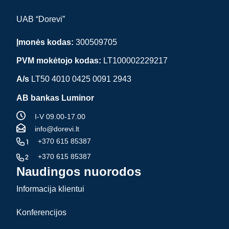
UAB “Dorevi”
Įmonės kodas:
300509705
PVM mokėtojo kodas:
LT100002229217
A/s
LT50 4010 0425 0091 2943
AB bankas Luminor
I-V 09.00-17.00
info@dorevi.lt
+370 615 85387
+370 615 85387
Naudingos nuorodos
Informacija klientui
Konferencijos