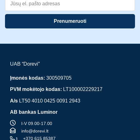
Prenumeruoti
UAB “Dorevi”
Įmonės kodas:
300509705
PVM mokėtojo kodas:
LT100002229217
A/s
LT50 4010 0425 0091 2943
AB bankas Luminor
I-V 09.00-17.00
info@dorevi.lt
+370 615 85387