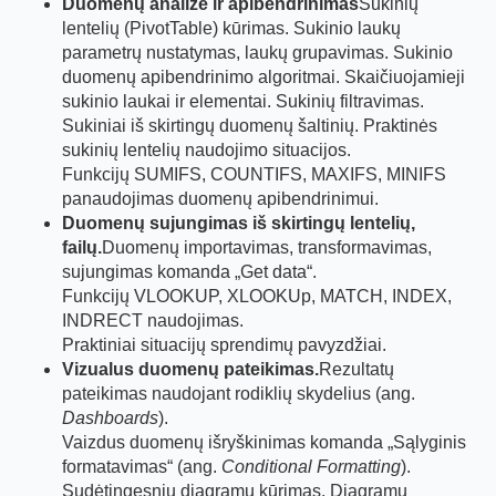
Duomenų analizė ir apibendrinimas
Sukinių
lentelių (PivotTable) kūrimas. Sukinio laukų
parametrų nustatymas, laukų grupavimas. Sukinio
duomenų apibendrinimo algoritmai. Skaičiuojamieji
sukinio laukai ir elementai. Sukinių filtravimas.
Sukiniai iš skirtingų duomenų šaltinių. Praktinės
sukinių lentelių naudojimo situacijos.
Funkcijų SUMIFS, COUNTIFS, MAXIFS, MINIFS
panaudojimas duomenų apibendrinimui.
Duomenų sujungimas iš skirtingų lentelių,
failų.
Duomenų importavimas, transformavimas,
sujungimas komanda „Get data“.
Funkcijų VLOOKUP, XLOOKUp, MATCH, INDEX,
INDRECT naudojimas.
Praktiniai situacijų sprendimų pavyzdžiai.
Vizualus duomenų pateikimas.
Rezultatų
pateikimas naudojant rodiklių skydelius (ang.
Dashboards
).
Vaizdus duomenų išryškinimas komanda „Sąlyginis
formatavimas“ (ang.
Conditional Formatting
).
Sudėtingesnių diagramų kūrimas. Diagramų