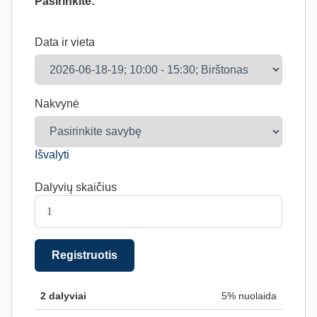
Pasirinkite:
Data ir vieta
Nakvynė
Išvalyti
Dalyvių skaičius
Registruotis
2 dalyviai
5% nuolaida