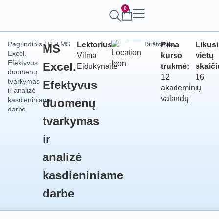
0
Pagrindinis
/
IT
/ MS
Birštonas
Lektorius:
Pilna
Likusi
MS
Excel.
Vilma
kurso
vietų
Efektyvus
Excel.
Eidukynaitė
trukmė:
skaiči
duomenų
12
16
tvarkymas
Efektyvus
akademinių
ir analizė
valandų
kasdieniniame
duomenų
darbe
tvarkymas
ir
analizė
kasdieniniame
darbe