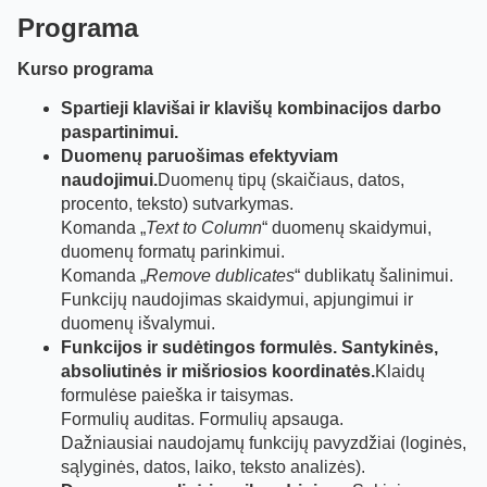
Programa
Kurso programa
Spartieji klavišai ir klavišų kombinacijos darbo
paspartinimui.
Duomenų paruošimas efektyviam
naudojimui.
Duomenų tipų (skaičiaus, datos,
procento, teksto) sutvarkymas.
Komanda „
Text to Column
“ duomenų skaidymui,
duomenų formatų parinkimui.
Komanda „
Remove dublicates
“ dublikatų šalinimui.
Funkcijų naudojimas skaidymui, apjungimui ir
duomenų išvalymui.
Funkcijos ir sudėtingos formulės. Santykinės,
absoliutinės ir mišriosios koordinatės.
Klaidų
formulėse paieška ir taisymas.
Formulių auditas. Formulių apsauga.
Dažniausiai naudojamų funkcijų pavyzdžiai (loginės,
sąlyginės, datos, laiko, teksto analizės).