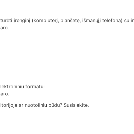
ėti įrenginį (kompiuterį, planšetę, išmanųjį telefoną) su in
naro.
ektroniniu formatu;
naro.
orijoje ar nuotoliniu būdu? Susisiekite.