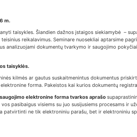
26 m.
anyti taisykles. Šiandien dažnos įstaigos siekiamybė – sup
iją, teisinius reikalavimus. Seminare nuosekliai aptarsime p
us analizuojami dokumentų tvarkymo ir saugojimo pokyčiai, 
s taisyklės.
meninės kilmės ar gautus suskaitmenintus dokumentus priskir
mi elektronine forma. Pakeistos kai kurios dokumentų regist
šsaugojimo elektronine forma tvarkos aprašo
supaprastini
nti vos pasibaigus visiems su juo susijusiems procesams ir 
atvirtinti ne tik elektroniniu parašu, bet ir elektroniniu s