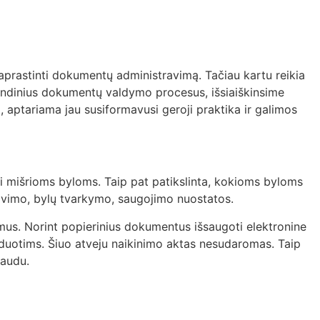
aprastinti dokumentų administravimą. Tačiau kartu reikia
agrindinius dokumentų valdymo procesus, išsiaiškinsime
aptariama jau susiformavusi geroji praktika ir galimos
ti mišrioms byloms. Taip pat patikslinta, kokioms byloms
ravimo, bylų tvarkymo, saugojimo nuostatos.
mus. Norint popierinius dokumentus išsaugoti elektronine
užduotims. Šiuo atveju naikinimo aktas nesudaromas. Taip
paudu.