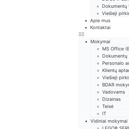
Dokumentų 
Viešieji pirk
Apie mus
Kontaktai
Mokymai
MS Office (
Dokumentų 
Personalo a
Klientų apt
Viešieji pirk
BDAR moky
Vadovams
Dizainas
Teisė
IT
Vidiniai mokymai
LEGO® SER