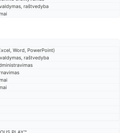
valdymas, raštvedyba
imai
Excel, Word, PowerPoint)
valdymas, raštvedyba
dministravimas
arnavimas
imai
mai
IOUS PLAY™