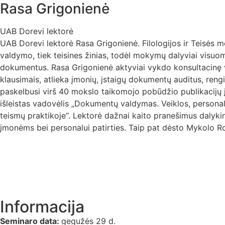
Rasa Grigonienė
UAB Dorevi lektorė
UAB Dorevi lektorė Rasa Grigonienė. Filologijos ir Teisės 
valdymo, tiek teisines žinias, todėl mokymų dalyviai visuom
dokumentus. Rasa Grigonienė aktyviai vykdo konsultacinę 
klausimais, atlieka įmonių, įstaigų dokumentų auditus, reng
paskelbusi virš 40 mokslo taikomojo pobūdžio publikacijų į
išleistas vadovėlis „Dokumentų valdymas. Veiklos, personalo
teismų praktikoje“. Lektorė dažnai kaito pranešimus dalykin
įmonėms bei personalui patirties. Taip pat dėsto Mykolo Rom
Informacija
Seminaro data:
gegužės 29 d.