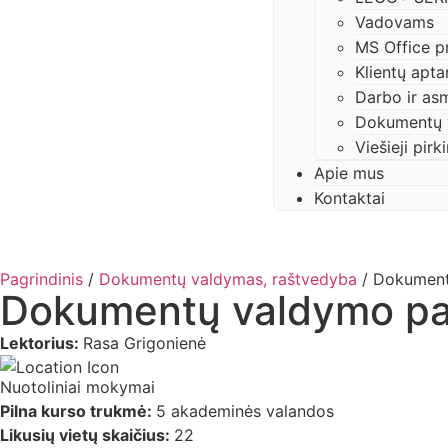
Vadovams
MS Office p
Klientų apt
Darbo ir as
Dokumentų 
Viešieji pirk
Apie mus
Kontaktai
Pagrindinis
/
Dokumentų valdymas, raštvedyba
/ Dokumentų
Dokumentų valdymo pake
Lektorius:
Rasa Grigonienė
Nuotoliniai mokymai
Pilna kurso trukmė:
5 akademinės valandos
Likusių vietų skaičius:
22