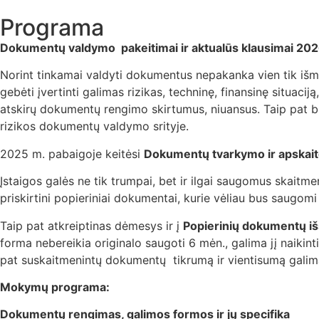
Programa
Dokumentų valdymo pakeitimai ir aktualūs klausimai 20
Norint tinkamai valdyti dokumentus nepakanka vien tik išm
gebėti įvertinti galimas rizikas, techninę, finansinę situac
atskirų dokumentų rengimo skirtumus, niuansus. Taip pat b
rizikos dokumentų valdymo srityje.
2025 m. pabaigoje keitėsi
Dokumentų tvarkymo ir apskaito
Įstaigos galės ne tik trumpai, bet ir ilgai saugomus skait
priskirtini popieriniai dokumentai, kurie vėliau bus saugo
Taip pat atkreiptinas dėmesys ir į
Popierinių dokumentų i
forma nebereikia originalo saugoti 6 mėn., galima jį naiki
pat suskaitmenintų dokumentų tikrumą ir vientisumą galima p
Mokymų programa:
Dokumentų rengimas, galimos formos ir jų specifika