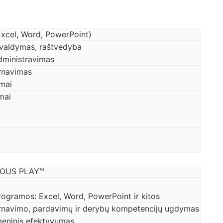
Excel, Word, PowerPoint)
valdymas, raštvedyba
dministravimas
arnavimas
imai
mai
IOUS PLAY™
ogramos: Excel, Word, PowerPoint ir kitos
arnavimo, pardavimų ir derybų kompetencijų ugdymas
meninis efektyvumas