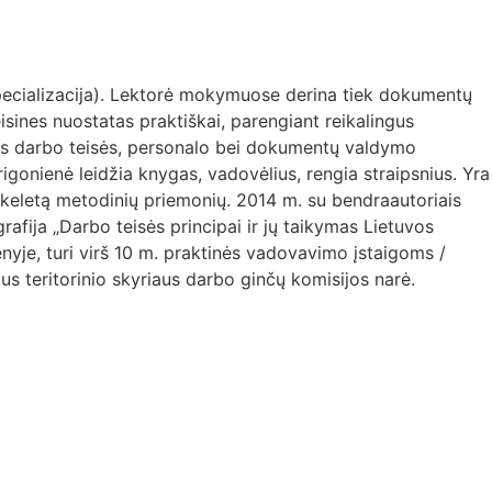
specializacija). Lektorė mokymuose derina tiek dokumentų
isines nuostatas praktiškai, parengiant reikalingus
us darbo teisės, personalo bei dokumentų valdymo
igonienė leidžia knygas, vadovėlius, rengia straipsnius. Yra
 keletą metodinių priemonių. 2014 m. su bendraautoriais
afija „Darbo teisės principai ir jų taikymas Lietuvos
nyje, turi virš 10 m. praktinės vadovavimo įstaigoms /
us teritorinio skyriaus darbo ginčų komisijos narė.