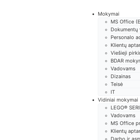
Mokymai
MS Office (
Dokumentų 
Personalo a
Klientų apt
Viešieji pirk
BDAR moky
Vadovams
Dizainas
Teisė
IT
Vidiniai mokymai
LEGO® SER
Vadovams
MS Office pr
Klientų apt
Darbo ir as