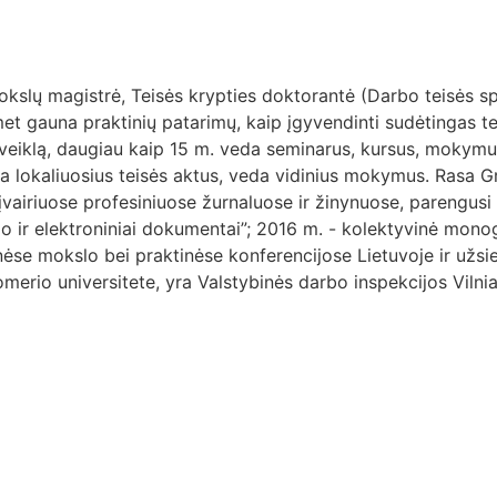
mokslų magistrė, Teisės krypties doktorantė (Darbo teisės 
et gauna praktinių patarimų, kaip įgyvendinti sudėtingas te
veiklą, daugiau kaip 15 m. veda seminarus, kursus, mokym
ia lokaliuosius teisės aktus, veda vidinius mokymus. Rasa Gr
vairiuose profesiniuose žurnaluose ir žinynuose, parengusi
 ir elektroniniai dokumentai”; 2016 m. - kolektyvinė monogr
ėse mokslo bei praktinėse konferencijose Lietuvoje ir užsie
erio universitete, yra Valstybinės darbo inspekcijos Vilnia