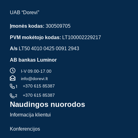
UAB “Dorevi”
Įmonės kodas:
300509705
PVM mokėtojo kodas:
LT100002229217
A/s
LT50 4010 0425 0091 2943
AB bankas Luminor
I-V 09.00-17.00
info@dorevi.lt
+370 615 85387
+370 615 85387
Naudingos nuorodos
Informacija klientui
Konferencijos