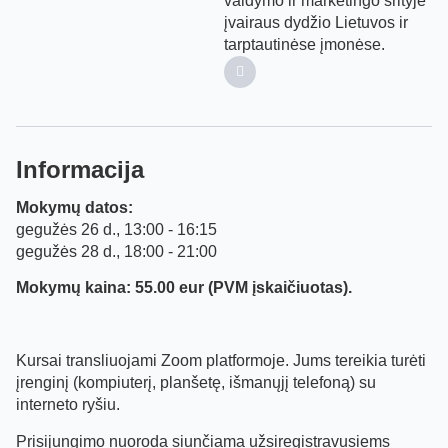
valdymo ir marketingo srityje
įvairaus dydžio Lietuvos ir
tarptautinėse įmonėse.
Informacija
Mokymų datos:
gegužės 26 d., 13:00 - 16:15
gegužės 28 d., 18:00 - 21:00
Mokymų kaina: 55.00 eur (PVM įskaičiuotas).
Kursai transliuojami Zoom platformoje. Jums tereikia turėti
įrenginį (kompiuterį, planšetę, išmanųjį telefoną) su
interneto ryšiu.
Prisijungimo nuoroda siunčiama užsiregistravusiems