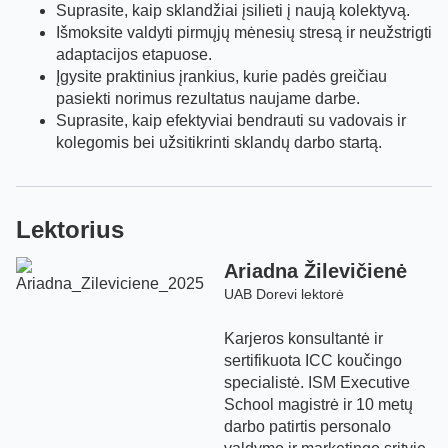
Suprasite, kaip sklandžiai įsilieti į naują kolektyvą.
Išmoksite valdyti pirmųjų mėnesių stresą ir neužstrigti
adaptacijos etapuose.
Įgysite praktinius įrankius, kurie padės greičiau
pasiekti norimus rezultatus naujame darbe.
Suprasite, kaip efektyviai bendrauti su vadovais ir
kolegomis bei užsitikrinti sklandų darbo startą.
Lektorius
Ariadna Žilevičienė
UAB Dorevi lektorė
Karjeros konsultantė ir
sertifikuota ICC koučingo
specialistė. ISM Executive
School magistrė ir 10 metų
darbo patirtis personalo