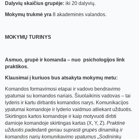
Dalyvių skaičius grupėje:
iki 20 dalyvių.
Mokymų trukmė yra
8 akademinės valandos.
MOKYMŲ TURINYS
Asmuo, grupė ir komanda – nuo psichologijos link
praktikos.
Klausimai į kuriuos bus atsakyta mokymų metu:
Komandos formavimosi etapai ir vadovo bendravimo
ypatumai su komandos nariais. Šiuolaikinis vadovas – tai
lyderis ir kartu dirbantis komandos narys. Komunikacijos
ypatumai komandoje ir lyderio vaidmuo atliekant užduotis.
Skirtingos kartos komandoje ir kaip motyvuoti dirbti
darnioje komandoje skirtingas kartas (X, Y, Z).
Praktinė
užduotis padedanti geriau suprasti grupės dinamiką ir
komandos narių komunikavimo ypatumus „Sodininkų