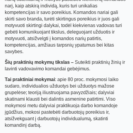
narį, kaip atskirą individą, kuris turi unikalias
kompetencijas ir savo poreikius. Komandos nariai gali
skirti savo branda, turėti skirtingus poreikius ir juos gali
motyvuoti skirtingi dalykai, todėl kiekvienas vadovas turi
gebėti komunikuojant tikslus, deleguojant užduotis ir
motyvuoti, atsižvelgti į komandos narių patirtis,
kompetencijas, amžiaus tarpsnių ypatumus bei kitas
savybes.
Šių praktinių mokymų tikslas –
Suteikti praktinių žinių ir
lavinti vadovavimo komandai gebėjimus.
Tai praktiniai mokymai
: apie 80 proc. mokymosi laiko
sudaro, individualios užduotys bei užduotys mažose
grupelėse; teoriją iliustruojama pavyzdžiais; dalyviai
skatinami klausti bei dalintis asmenine patirtimi. Viso
mokymosi metu dalyviai praktikuoja darbo komandoje
įgūdžius, mokosi pastebėti darbuotojų poreikius ir,
atsižvekguant į darbuotojų individualumą, skatinti
komandinį darbą.