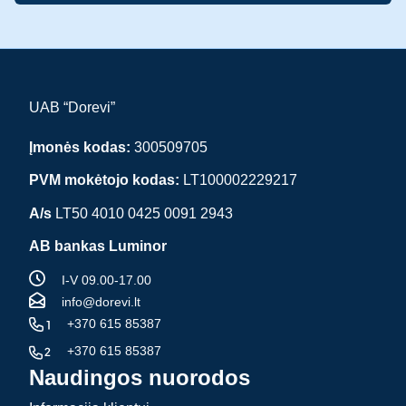
UAB “Dorevi”
Įmonės kodas:
300509705
PVM mokėtojo kodas:
LT100002229217
A/s
LT50 4010 0425 0091 2943
AB bankas Luminor
I-V 09.00-17.00
info@dorevi.lt
+370 615 85387
+370 615 85387
Naudingos nuorodos