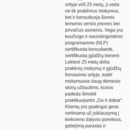
srityje virš 25 metų, ji veda
ne tik praktinius mokymus,
bet ir konsultuoja šiomis
temomis verslo įmones bei
privačius asmenis. Vega yra
koučingo ir neurolingvistinio
programavimo (NLP)
sertifikuota konsultantė,
sertifikuota įgūdžių trenerė.
Lektorė 25 metų dirba
praktinių mokymų ir įgūdžių
formavimo srityje, todėl
mokymuose daug dėmesio
skirių užduotims, kurios
padeda išmokti
praktikuojantis „čia ir dabar“.
Klientų yra ypatingai gerai
vertinama už įsiklausymą į
kiekvieno dalyvio poreikius,
gebėjimą parastai ir