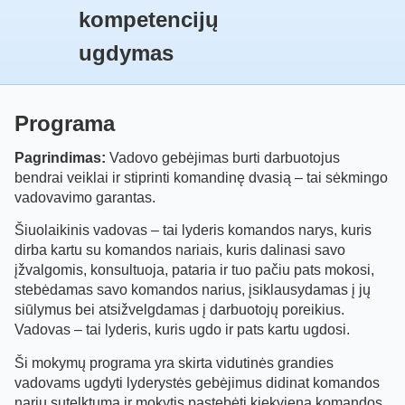
kompetencijų
ugdymas
Programa
Pagrindimas:
Vadovo gebėjimas burti darbuotojus
bendrai veiklai ir stiprinti komandinę dvasią – tai sėkmingo
vadovavimo garantas.
Šiuolaikinis vadovas – tai lyderis komandos narys, kuris
dirba kartu su komandos nariais, kuris dalinasi savo
įžvalgomis, konsultuoja, pataria ir tuo pačiu pats mokosi,
stebėdamas savo komandos narius, įsiklausydamas į jų
siūlymus bei atsižvelgdamas į darbuotojų poreikius.
Vadovas – tai lyderis, kuris ugdo ir pats kartu ugdosi.
Ši mokymų programa yra skirta vidutinės grandies
vadovams ugdyti lyderystės gebėjimus didinat komandos
narių sutelktumą ir mokytis pastebėti kiekvieną komandos