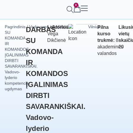
0
Pagrindinis
/
Vadovams
/ DARBAS
Vilnius
Lektorius:
Pilna
Likusi
DARBAS
SU
Vega
kurso
vietų
KOMANDA
SU
Dikčienė
trukmė:
8
skaiči
IR
akademinės
20
KOMANDOS
KOMANDA
valandos
ĮGALINIMAS
DIRBTI
IR
SAVARANKIŠKAI.
Vadovo-
KOMANDOS
lyderio
ĮGALINIMAS
kompetencijų
ugdymas
DIRBTI
SAVARANKIŠKAI.
Vadovo-
lyderio