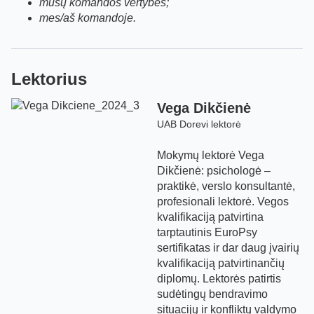
mūsų komandos vertybės;
mes/aš komandoje.
Lektorius
Vega Dikčienė
UAB Dorevi lektorė
Mokymų lektorė Vega
Dikčienė: psichologė –
praktikė, verslo konsultantė,
profesionali lektorė. Vegos
kvalifikaciją patvirtina
tarptautinis EuroPsy
sertifikatas ir dar daug įvairių
kvalifikaciją patvirtinančių
diplomų. Lektorės patirtis
sudėtingų bendravimo
situacijų ir konfliktų valdymo