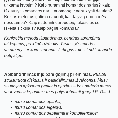
tinkama kryptimi? Kaip nuraminti komandos narius? Kaip
išklausyti komandos narių nuomonę ir nenuklysti detales?
Kokius metodus galima naudoti, kai dalyvių nuomonės
nesutampa? Kaip suderinti darbuotojų lūkesčius su
iškeltais tikslais? Kaip pagirti komandą?
Konkrečių metodų išbandymas, bendras sprendimų
ieškojimas, praktinė užduotis. Testas „Komandos
vaidmenys“ ir kaip suderinti skirtingas roles, kad komanda
būtų stipri.
Apibendrinimas ir įsipareigojimų priėmimas.
Pusiau
struktūruota diskusija ir pasidalinimas įžvalgomis: Mūsų
situacijos apžvalga penkiais pjūviais – kas padeda mums
vadovauti ir ką galime mes patys tobulinti (pagal R. Dilts):
mūsų komandos aplinka;
mūsų komandos elgesys;
mūsų komandos gebėjimai ir kompetencijos;