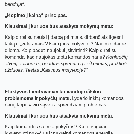
bendrija“.
„Kopimo į kalną“ principas.
Klausimai į kuriuos bus atsakyta mokymų metu:
Kaip dirbti su naujai į darbą priimtais, dirbančiais ilgesnį
laiką ir „veteranais“? Kaip juos motyvuoti? Naujoko darbe
dilema. Kaip padėti naujokui įsitvirtinti? Kaip dirbti su
komanda, kad naujokas taptų komandos nariu?
Konkrečių
atvejų aptarimas, bendras sprendimų ieškojimas, praktinė
užduotis. Testas „Kas mus motyvuoja?“
Efektyvus bendravimas komandoje iškilus
problemoms ir pokyčių metu.
Lyderio ir kitų komandos
narių tarpusavio sąveika sprendžiant problemas.
Klausimai į kuriuos bus atsakyta mokymų metu:
Kaip komandos sutinka pokyčius? Kaip lengviau
įgyvendinti pokyčius ir nukreipti komandos energija