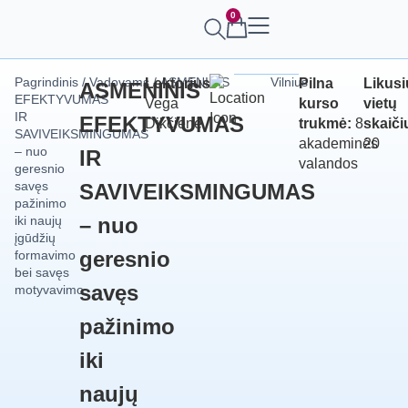
0
Pagrindinis
/
Vadovams
/ ASMENINIS
Vilnius
Lektorius:
Pilna
Likusi
ASMENINIS
EFEKTYVUMAS
Vega
kurso
vietų
IR
EFEKTYVUMAS
Dikčienė
trukmė:
8
skaiči
SAVIVEIKSMINGUMAS
akademinės
20
– nuo
IR
valandos
geresnio
savęs
SAVIVEIKSMINGUMAS
pažinimo
iki naujų
– nuo
įgūdžių
geresnio
formavimo
bei savęs
savęs
motyvavimo
pažinimo
iki
naujų