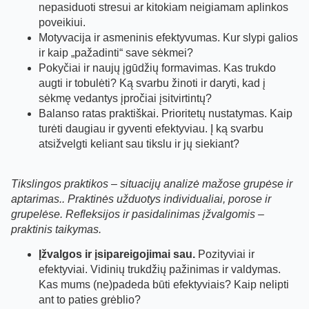
nepasiduoti stresui ar kitokiam neigiamam aplinkos
poveikiui.
Motyvacija ir asmeninis efektyvumas. Kur slypi galios
ir kaip „pažadinti“ save sėkmei?
Pokyčiai ir naujų įgūdžių formavimas. Kas trukdo
augti ir tobulėti? Ką svarbu žinoti ir daryti, kad į
sėkmę vedantys įpročiai įsitvirtintų?
Balanso ratas praktiškai. Prioritetų nustatymas. Kaip
turėti daugiau ir gyventi efektyviau. Į ką svarbu
atsižvelgti keliant sau tikslu ir jų siekiant?
Tikslingos praktikos – situacijų analizė mažose grupėse ir
aptarimas.. Praktinės užduotys individualiai, porose ir
grupelėse. Refleksijos ir pasidalinimas įžvalgomis –
praktinis taikymas.
Įžvalgos ir įsipareigojimai sau.
Pozityviai ir
efektyviai. Vidinių trukdžių pažinimas ir valdymas.
Kas mums (ne)padeda būti efektyviais? Kaip nelipti
ant to paties grėblio?