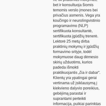
bet ir konsultuoja šiomis
temomis verslo įmones bei
privačius asmenis. Vega yra
koučingo ir neurolingvistinio
programavimo (NLP)
sertifikuota konsultantė,
sertifikuota įgūdžių trenerė.
Lektorė 25 metų dirba
praktinių mokymų ir įgūdžių
formavimo srityje, todėl
mokymuose daug dėmesio
skirių užduotims, kurios
padeda išmokti
praktikuojantis „čia ir dabar“.
Klientų yra ypatingai gerai
vertinama už įsiklausymą į
kiekvieno dalyvio poreikius,
gebėjimą parastai ir
suprantami perteikti
informacija, puikiai parinktas