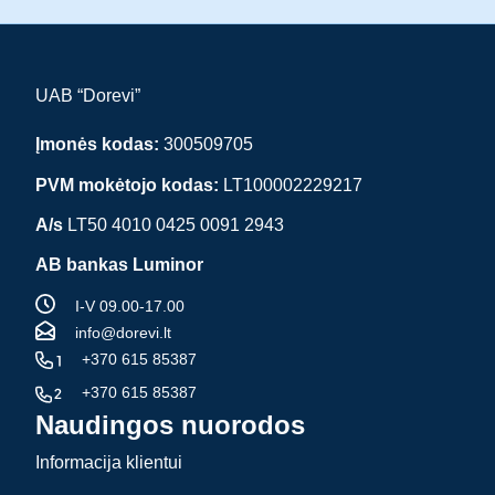
UAB “Dorevi”
Įmonės kodas:
300509705
PVM mokėtojo kodas:
LT100002229217
A/s
LT50 4010 0425 0091 2943
AB bankas Luminor
I-V 09.00-17.00
info@dorevi.lt
+370 615 85387
+370 615 85387
Naudingos nuorodos
Informacija klientui