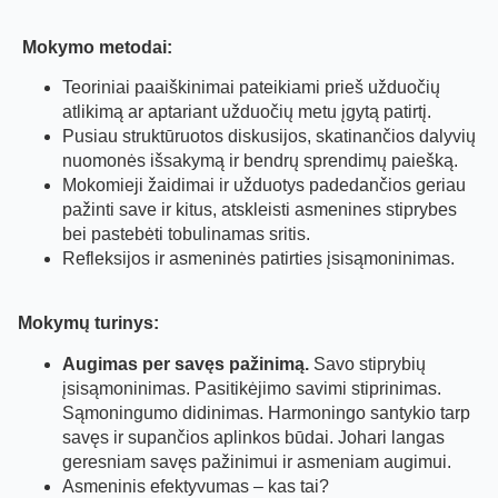
Mokymo metodai:
Teoriniai paaiškinimai pateikiami prieš užduočių
atlikimą ar aptariant užduočių metu įgytą patirtį.
Pusiau struktūruotos diskusijos, skatinančios dalyvių
nuomonės išsakymą ir bendrų sprendimų paiešką.
Mokomieji žaidimai ir užduotys padedančios geriau
pažinti save ir kitus, atskleisti asmenines stiprybes
bei pastebėti tobulinamas sritis.
Refleksijos ir asmeninės patirties įsisąmoninimas.
Mokymų turinys:
Augimas per savęs pažinimą.
Savo stiprybių
įsisąmoninimas. Pasitikėjimo savimi stiprinimas.
Sąmoningumo didinimas. Harmoningo santykio tarp
savęs ir supančios aplinkos būdai. Johari langas
geresniam savęs pažinimui ir asmeniam augimui.
Asmeninis efektyvumas – kas tai?