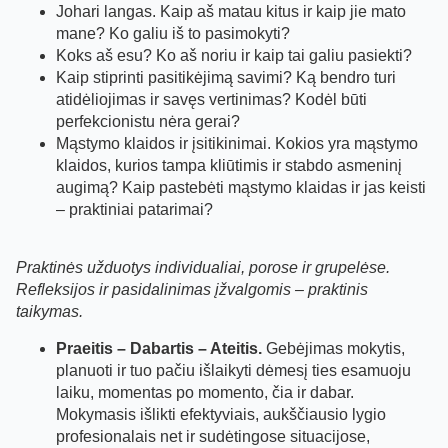
Johari langas. Kaip aš matau kitus ir kaip jie mato
mane? Ko galiu iš to pasimokyti?
Koks aš esu? Ko aš noriu ir kaip tai galiu pasiekti?
Kaip stiprinti pasitikėjimą savimi? Ką bendro turi
atidėliojimas ir savęs vertinimas? Kodėl būti
perfekcionistu nėra gerai?
Mąstymo klaidos ir įsitikinimai. Kokios yra mąstymo
klaidos, kurios tampa kliūtimis ir stabdo asmeninį
augimą? Kaip pastebėti mąstymo klaidas ir jas keisti
– praktiniai patarimai?
Praktinės užduotys individualiai, porose ir grupelėse.
Refleksijos ir pasidalinimas įžvalgomis – praktinis
taikymas.
Praeitis – Dabartis – Ateitis.
Gebėjimas mokytis,
planuoti ir tuo pačiu išlaikyti dėmesį ties esamuoju
laiku, momentas po momento, čia ir dabar.
Mokymasis išlikti efektyviais, aukščiausio lygio
profesionalais net ir sudėtingose situacijose,