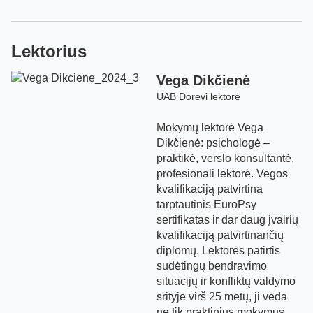
Lektorius
Vega Dikčienė
UAB Dorevi lektorė
Mokymų lektorė Vega
Dikčienė: psichologė –
praktikė, verslo konsultantė,
profesionali lektorė. Vegos
kvalifikaciją patvirtina
tarptautinis EuroPsy
sertifikatas ir dar daug įvairių
kvalifikaciją patvirtinančių
diplomų. Lektorės patirtis
sudėtingų bendravimo
situacijų ir konfliktų valdymo
srityje virš 25 metų, ji veda
ne tik praktinius mokymus,