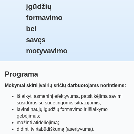
įgūdžių
formavimo
bei
savęs
motyvavimo
Programa
Mokymai skirti įvairių sričių darbuotojams norintiems:
išlaikyti asmeninį efektyvumą, patsitikėjimą savimi
susidūrus su sudėtingomis situacijomis;
lavinti naujų įgūdžių formavimo ir išlaikymo
gebėjimus;
mažinti atidėliojimą;
didinti tvirtabūdiškumą (asertyvumą).