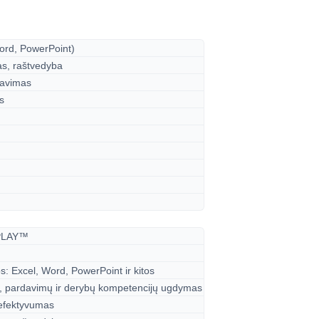
ord, PowerPoint)
s, raštvedyba
ravimas
s
PLAY™
: Excel, Word, PowerPoint ir kitos
o, pardavimų ir derybų kompetencijų ugdymas
 efektyvumas