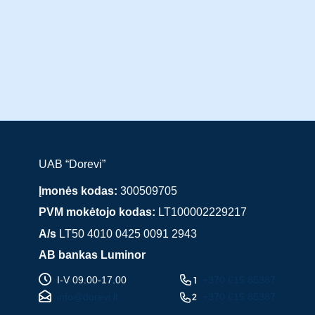
UAB “Dorevi”
Įmonės kodas:
300509705
PVM mokėtojo kodas:
LT100002229217
A/s
LT50 4010 0425 0091 2943
AB bankas Luminor
I-V 09.00-17.00
+370 615 85387
info@dorevi.lt
+370 615 85387