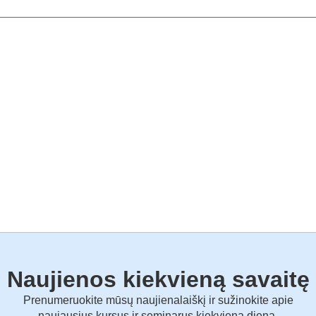
Naujienos kiekvieną savaitę
Prenumeruokite mūsų naujienalaiškį ir sužinokite apie
naujausius kursus ir seminarus kiekvieną dieną.