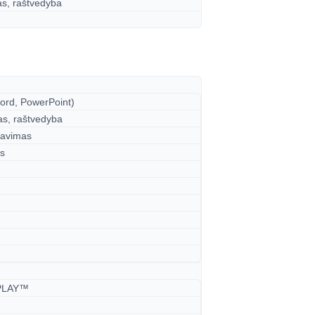
s, raštvedyba
ord, PowerPoint)
s, raštvedyba
ravimas
as
PLAY™