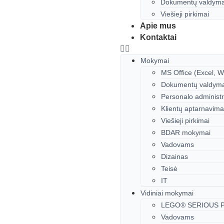
Dokumentų valdyma
Viešieji pirkimai
Apie mus
Kontaktai
Mokymai
MS Office (Excel, W
Dokumentų valdyma
Personalo administ
Klientų aptarnavim
Viešieji pirkimai
BDAR mokymai
Vadovams
Dizainas
Teisė
IT
Vidiniai mokymai
LEGO® SERIOUS 
Vadovams