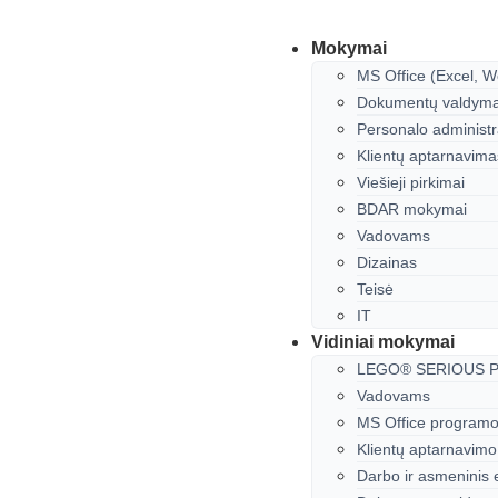
Mokymai
MS Office (Excel, W
Dokumentų valdyma
Personalo administ
Klientų aptarnavima
Viešieji pirkimai
BDAR mokymai
Vadovams
Dizainas
Teisė
IT
Vidiniai mokymai
LEGO® SERIOUS 
Vadovams
MS Office programos
Klientų aptarnavim
Darbo ir asmeninis